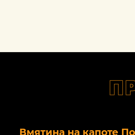
П
Вмятина на капоте П