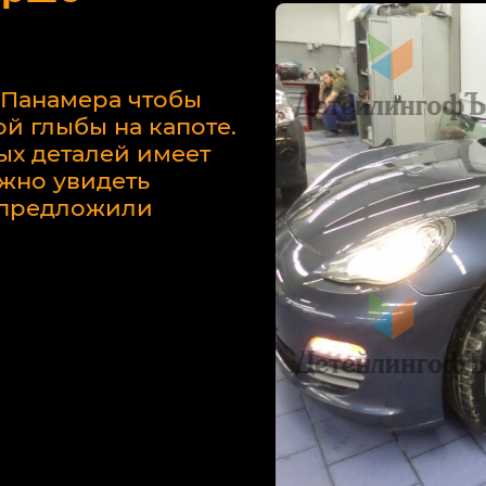
 Панамера чтобы
й глыбы на капоте.
ых деталей имеет
жно увидеть
у предложили