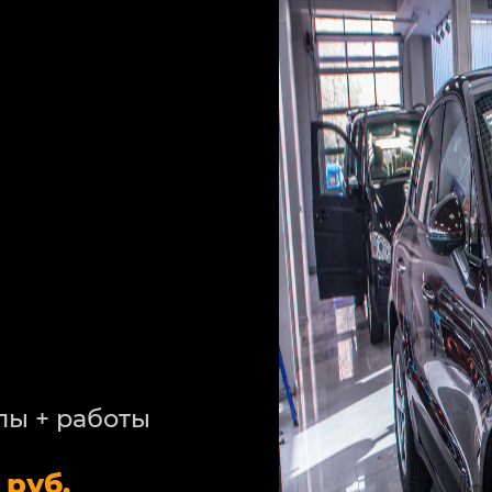
лы + работы
 руб.