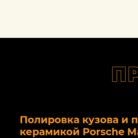
П
Полировка кузова и 
керамикой Porsche M