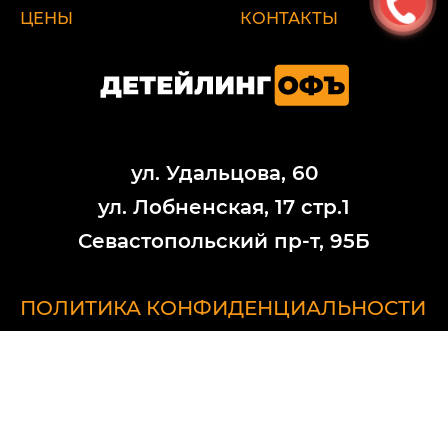
ЦЕНЫ
КОНТАКТЫ
ул. Удальцова, 60
ул. Лобненская, 17 стр.1
Севастопольский пр-т, 95Б
ПОЛИТИКА КОНФИДЕНЦИАЛЬНОСТИ
Обратите внимание на то, что данный интернет-ресурс (в том числе
указанные цены на услуги) носит исключительно ознакомительный
характер и ни при каких условиях не является публичной офертой,
определяемой положениями Статьи 437 (2) Гражданского кодекса
РФ. Стоимость работ меняется в зависимости от марки автомобиля,
его возраста и технического состояния.