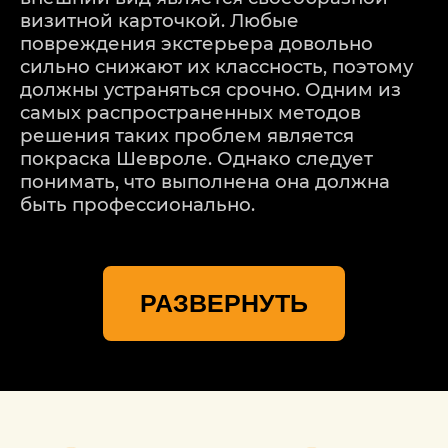
визитной карточкой. Любые
повреждения экстерьера довольно
сильно снижают их классность, поэтому
должны устраняться срочно. Одним из
самых распространенных методов
решения таких проблем является
покраска Шевроле. Однако следует
понимать, что выполнена она должна
быть профессионально.
Специализированный автосервис
«Детейлингофъ» на протяжении многих
РАЗВЕРНУТЬ
лет обслуживает автомобили данной
марки. Современное функциональное
оборудование дает возможность
соблюсти все нюансы технологии
окрашивания кузова. Это позволяет
достичь того уровня качества, которое
дает завод-изготовитель, сохранить не