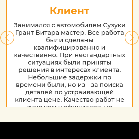
популярные услуги для этой марки:
Клиент
кузовной ремонт;
Занимался с автомобилем Сузуки
замена лобового стекла;
Грант Витара мастер. Все работа
были сделаны
покраска Шевроле.
квалифицированно и
качественно. При нестандартных
Высокое качество работ достигается
ситуациях были приняты
благодаря использованию отличных
решения в интересах клиента.
материалов (которые можно дешево
Небольшие задержки по
купить на месте) и точному соблюдению
времени были, но из - за поиска
технологии.
деталей по устраивающей
клиента цене. Качество работ не
Обратите внимание на то, что данный
хуже чем у официалов, но
интернет-ресурс (в том числе указанные
гораздо дешевле. Благодарю за
цены на услуги) носит исключительно
работу, надеюсь на дальнейшее
ознакомительный характер и ни при
сотрудничество.
каких условиях не является публичной