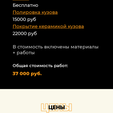
Бесплатно
Б
а
Полировка кузова
15000 руб
А
и
Покрытие керамикой кузова
22000 руб
А
Т
В стоимость включены материалы
ф
+ работы
Н
п
Общая стоимость работ:
2
37 000 руб.
П
1
В
+
ЦЕНЫ
ЦЕНЫ