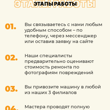
ЭТАПЫ РАБОТЫ
ЭТАПЫ РАБОТЫ
только внешний вид, но и металл кузова
на долгие годы. Многие отзывы
автовладельцев отмечают, что покраска
в нашем техцентре ещё и выгодна,
Вы связываетесь с нами любым
поскольку цена здесь наиболее
удобным способом – по
конкурентная.
телефону, через мессенджер
или оставив заявку на сайте
Необходимость своевременного
Наши специалисты
восстановления лакокрасочного
предварительно оценивают
покрытия обусловлена не только
стоимость ремонта по
потерей внешнего вида — места
фотографиям повреждений
повреждений наиболее уязвимы.
Именно в них чаще всего появляются
очаги коррозии, которые приводят к
Вы привозите машину в любой
преждевременному гниению металла
из наших 3 филиалов
кузова. Ремонт и восстановление кузова
обходятся значительно дороже, поэтому
Мастера проводят полную
разумнее устранять проблемы