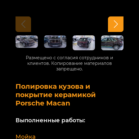
Размещено с согласия сотрудников и
клиентов. Копирование материалов
запрещено.
Полировка кузова и
Б
покрытие керамикой
V
Porsche Macan
В
Выполненные работы:
М
Мойка
Б