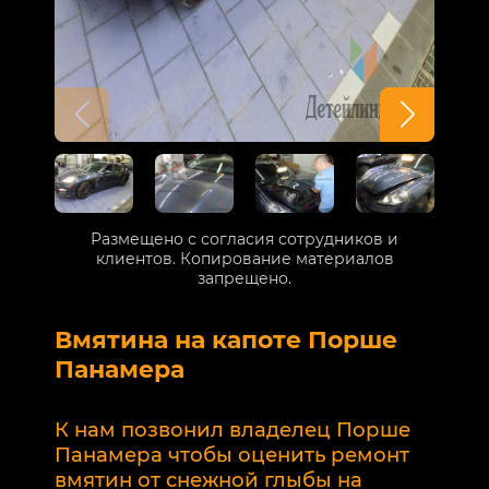
Размещено с согласия сотрудников и
клиентов. Копирование материалов
запрещено.
Вмятина на капоте Порше
Р
Панамера
В
п
К нам позвонил владелец Порше
п
Панамера чтобы оценить ремонт
к
вмятин от снежной глыбы на