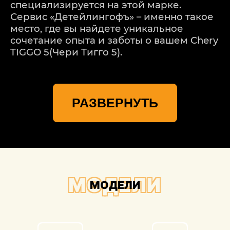
специализируется на этой марке.
Сервис «Детейлингофъ» – именно такое
место, где вы найдете уникальное
сочетание опыта и заботы о вашем Chery
TIGGO 5(Чери Тигго 5).
Мы понимаем, что каждая модель Chery
TIGGO 5(Чери Тигго 5) – уникальная, и
РАЗВЕРНУТЬ
каждое повреждение требует
индивидуального подхода. Наш процесс
ремонта начинается с тщательной
оценки повреждений. Мы используем
передовые технологии для точного
определения масштабов проблемы,
учитывая даже мельчайшие детали.
МОДЕЛИ
МОДЕЛИ
Важной частью процесса ремонта
является выравнивание и геометрия. В
«Детейлингофъ» мы используем