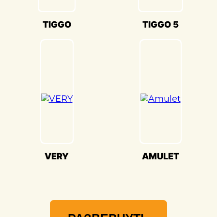
качества и вниманием к каждой детали.
Мы гордимся своей способностью
TIGGO
TIGGO 5
воссоздавать совершенство Chery TIGGO
5(Чери Тигго 5) и предоставлять вам
возможность наслаждаться его
великолепием на дороге.
VERY
AMULET