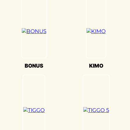
передовое оборудование для точной
настройки кузова. Это обеспечивает
оптимальную производительность и
безопасность вашего Chery TIGGO 5(Чери
Тигго 5) на дороге.
Мы также понимаем, что сохранение
оригинального внешнего вида Chery
TIGGO 5(Чери Тигго 5) – ключевая задача.
Наши опытные специалисты по окраске
BONUS
KIMO
используют передовые методы и
качественные материалы, чтобы достичь
точного соответствия оригинальному
цвету и текстуре.
Кузовной ремонт Chery TIGGO 5(Чери
Тигго 5) в «Детейлингофъ» – это гарантия
того, что ваш автомобиль будет
восстановлен с высочайшим стандартом