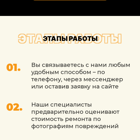
для производства работ любым
способом: знающие опытные мастера,
лучшие материалы и современные
средства малой механизации.
ЭТАПЫ РАБОТЫ
ЭТАПЫ РАБОТЫ
Вы связываетесь с нами любым
удобным способом – по
телефону, через мессенджер
или оставив заявку на сайте
Наши специалисты
предварительно оценивают
стоимость ремонта по
фотографиям повреждений