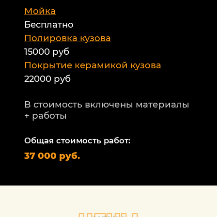
Мойка
Б
Бесплатно
Б
а
Полировка кузова
15000 руб
А
и
Покрытие керамикой кузова
22000 руб
А
Т
В стоимость включены материалы
ф
+ работы
Н
п
Общая стоимость работ:
2
37 000 руб.
П
1
В
+