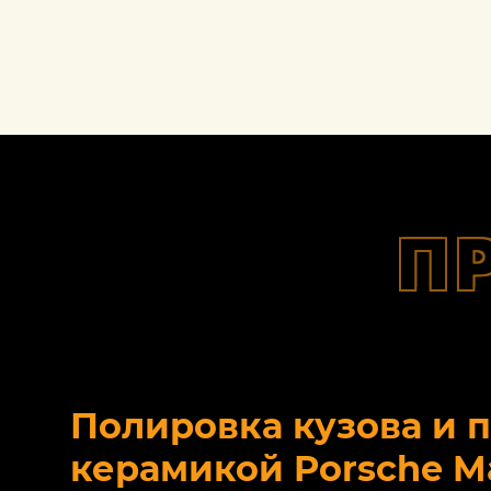
П
Полировка кузова и 
керамикой Porsche M