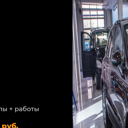
лы + работы
 руб.