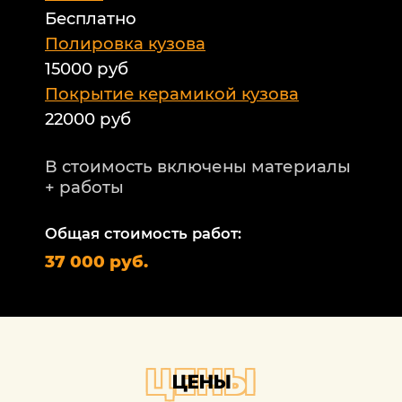
Бесплатно
Б
а
Полировка кузова
15000 руб
А
и
Покрытие керамикой кузова
22000 руб
А
Т
В стоимость включены материалы
ф
+ работы
Н
п
Общая стоимость работ:
2
37 000 руб.
П
1
В
+
ЦЕНЫ
ЦЕНЫ