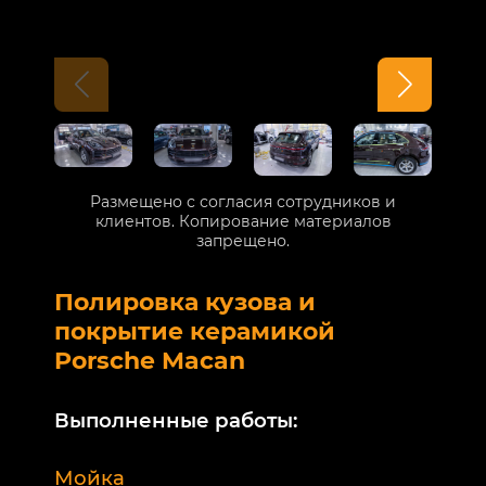
Размещено с согласия сотрудников и
клиентов. Копирование материалов
запрещено.
Полировка кузова и
Б
покрытие керамикой
V
Porsche Macan
В
Выполненные работы:
М
Мойка
Б