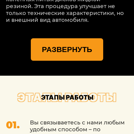
резиной. Эта процедура улучшает не
только технические характеристики, но
и внешний вид автомобиля.
В Центре кузовного ремонта BMW (БМВ)
проводится покраска двумя способами.
РАЗВЕРНУТЬ
Для этого имеется самое современное
оборудование, качественные расходные
материалы и опытные
квалифицированные специалисты.
Работы выполняются быстро и
качественно.
ЭТАПЫ РАБОТЫ
ЭТАПЫ РАБОТЫ
Вы связываетесь с нами любым
удобным способом – по