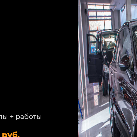
лы + работы
 руб.