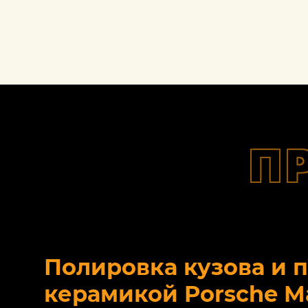
П
Полировка кузова и 
керамикой Porsche M