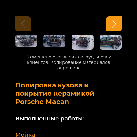
Размещено с согласия сотрудников и
клиентов. Копирование материалов
запрещено.
Полировка кузова и
Б
покрытие керамикой
V
Porsche Macan
В
Выполненные работы:
М
Мойка
Б