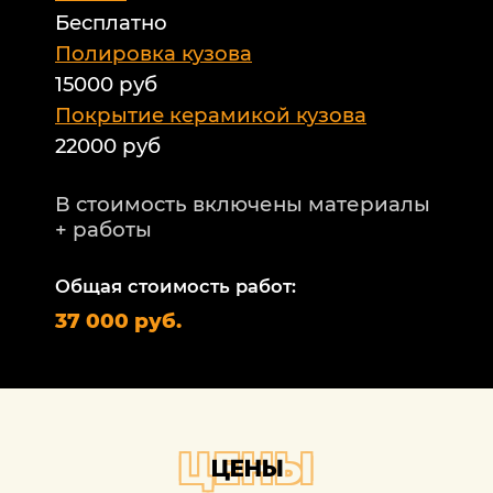
Бесплатно
Б
а
Полировка кузова
15000 руб
А
и
Покрытие керамикой кузова
22000 руб
А
Т
В стоимость включены материалы
ф
+ работы
Н
п
Общая стоимость работ:
2
37 000 руб.
П
1
В
+
ЦЕНЫ
ЦЕНЫ