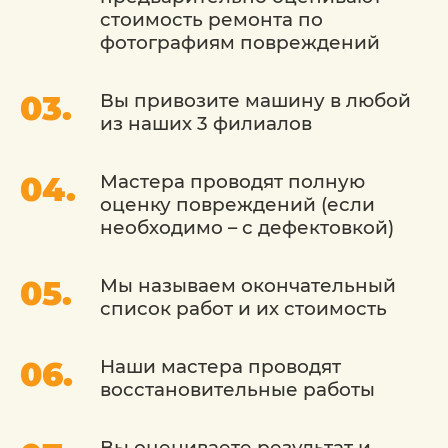
стоимость ремонта по
Современное оборудование: Мы
фотографиям повреждений
используем передовое оборудование для
покраски, что обеспечивает равномерное
нанесение краски и высокий стандарт
Вы привозите машину в любой
качества.
из наших 3 филиалов
Сохранение заводского внешнего вида: Мы
стремимся сохранить оригинальный цвет и
Мастера проводят полную
текстуру
оценку повреждений (если
необходимо – с дефектовкой)
Экологически чистый подход: Мы
используем экологически безопасные
краски и материалы, чтобы
Мы называем окончательный
минимизировать воздействие на
список работ и их стоимость
окружающую среду.
Гарантия качества: Мы предоставляем
Наши мастера проводят
гарантию на выполненную работу, что дает
восстановительные работы
вам уверенность в долгосрочной
надежности покраски.
Вы оцениваете результат и