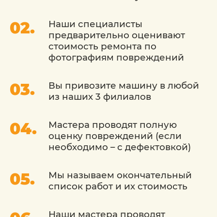
используют передовые методы.
Наши специалисты
Использование оригинальных деталей: Мы
предварительно оценивают
гарантируем использование оригинальных
стоимость ремонта по
запасных деталей, чтобы восстановить ваш
фотографиям повреждений
автомобиль до заводского стандарта.
Современное оборудование: Мы
Вы привозите машину в любой
оборудованы последними технологиями и
из наших 3 филиалов
инструментами, что позволяет нам
проводить точные и качественные кузовные
работы.
Мастера проводят полную
Гарантия качества: Мы уверены в качестве
оценку повреждений (если
наших услуг и предоставляем гарантию на
необходимо – с дефектовкой)
выполненную работу.
Мы называем окончательный
Сервис «Детейлингофъ» - это место, где
список работ и их стоимость
ваш автомобиль будет восстановлен до
идеального состояния. Мы стремимся
сохранить его внешний вид и ценность,
Наши мастера проводят