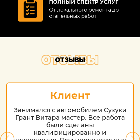
ПОЛНЫЙ СПЕКТР УСЛУГ
От локального ремонта до
стапельных работ
ОТЗЫВЫ
ОТЗЫВЫ
Клиент
Занимался с автомобилем Сузуки
Грант Витара мастер. Все работа
были сделаны
квалифицированно и
качественно. При нестандартных