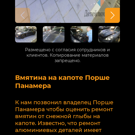
Размещено с согласия сотрудников и
клиентов. Копирование материалов
запрещено.
Вмятина на капоте Порше
Р
Панамера
В
п
К нам позвонил владелец Порше
п
Панамера чтобы оценить ремонт
к
вмятин от снежной глыбы на
р
капоте. Известно, что ремонт
2
алюминиевых деталей имеет