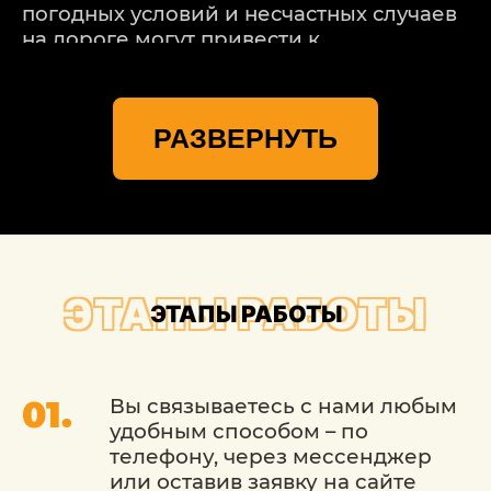
погодных условий и несчастных случаев
на дороге могут привести к
повреждению кузова вашего
автомобиля. В таких случаях необходимо
надежное и профессиональное
РАЗВЕРНУТЬ
восстановление. Именно для этого
существует сервис «Детейлингофъ».
НАШИ КУЗОВНОЙ РЕМОНТ
AUDI (АУДИ) В МОСКВЕ
ПРЕДОСТАВЛЯЮТ ВАМ
ЭТАПЫ РАБОТЫ
ЭТАПЫ РАБОТЫ
СЛЕДУЮЩИЕ
ПРЕИМУЩЕСТВА:
Вы связываетесь с нами любым
Профессионализм и опыт: Мы имеем
удобным способом – по
многолетний опыт в ремонте и
телефону, через мессенджер
восстановлении кузовов. Наши мастера
или оставив заявку на сайте
обучены искусству кузовного ремонта и