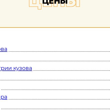
ЦЕНЫ
ЦЕНЫ
ова
рии кузова
ера