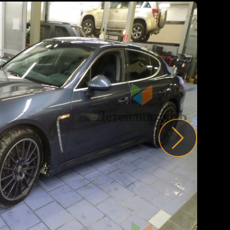
В 
пр
ко
Ar
по
по