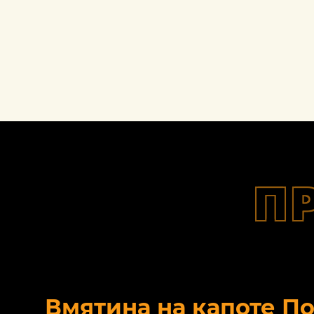
П
Вмятина на капоте П