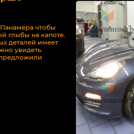
 Панамера чтобы
й глыбы на капоте.
ых деталей имеет
жно увидеть
у предложили