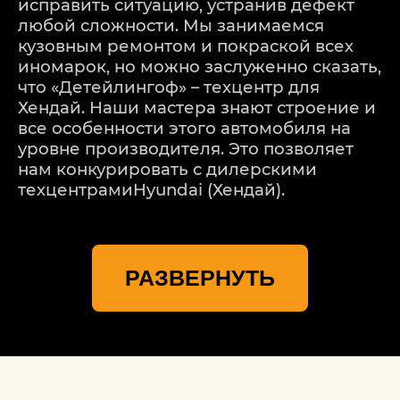
исправить ситуацию, устранив дефект
любой сложности. Мы занимаемся
кузовным ремонтом и покраской всех
иномарок, но можно заслуженно сказать,
что «Детейлингоф» – техцентр для
Хендай. Наши мастера знают строение и
все особенности этого автомобиля на
уровне производителя. Это позволяет
нам конкурировать с дилерскими
техцентрамиHyundai (Хендай).
Итак, наши преимущества:
РАЗВЕРНУТЬ
доступная стоимость ремонта
оперативность;
честность и порядочность специалистов;
профессионализм мастеров;