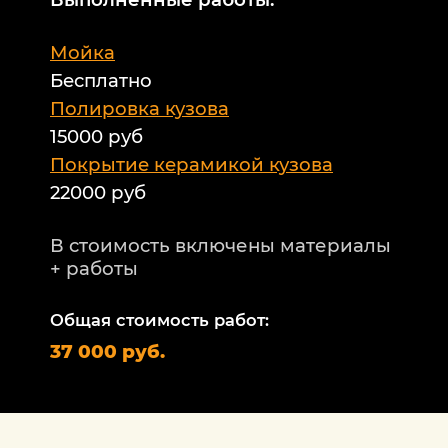
М
Мойка
Б
Бесплатно
Б
а
Полировка кузова
15000 руб
А
и
Покрытие керамикой кузова
22000 руб
А
Т
В стоимость включены материалы
ф
+ работы
Н
п
Общая стоимость работ:
2
37 000 руб.
П
1
В