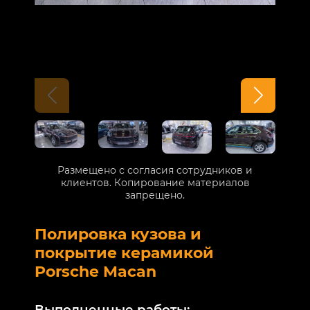
Размещено с согласия сотрудников и
клиентов. Копирование материалов
запрещено.
Полировка кузова и
Б
покрытие керамикой
V
Porsche Macan
В
Выполненные работы: