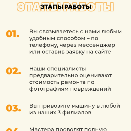
ЭТАПЫ РАБОТЫ
ЭТАПЫ РАБОТЫ
предоставление гарантии на выполненную
работу.
Мы готовы обслужить ваш автомобиль
Вы связываетесь с нами любым
индивидуально, учитывая просьбы и
удобным способом – по
желания автомобилиста. Кроме этого,
телефону, через мессенджер
мы относимся к нашим клиентам, как к
или оставив заявку на сайте
себе, поэтому никогда не навязываем
дополнительный сервис, если он
Наши специалисты
вашему ТС не требуются.
предварительно оценивают
стоимость ремонта по
ИННОВАЦИОННАЯ УСЛУГА
фотографиям повреждений
ДЛЯ УДАЛЕНИЯ ВМЯТИН НА
ХУНДАЙ
Вы привозите машину в любой
из наших 3 филиалов
Бспокрасочное удаление вмятин на
Хендай – услуга, которая позволит
Мастера проводят полную