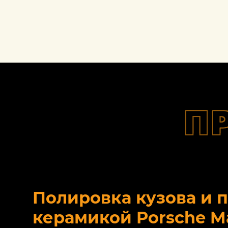
П
Полировка кузова и 
керамикой Porsche M