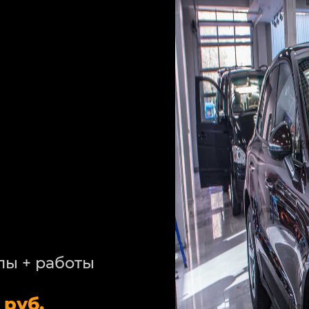
лы + работы
 руб.